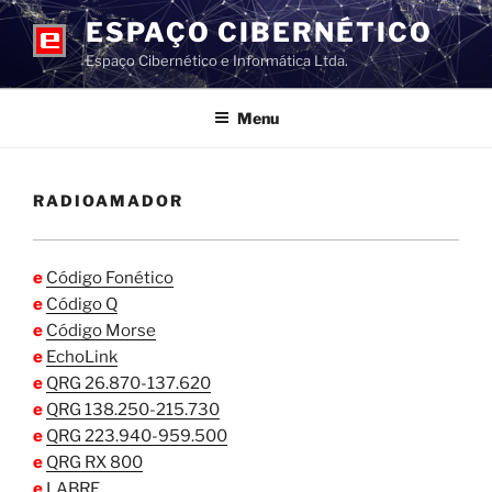
Pular
ESPAÇO CIBERNÉTICO
para
Espaço Cibernético e Informática Ltda.
o
conteúdo
Menu
RADIOAMADOR
e
Código Fonético
e
Código Q
e
Código Morse
e
EchoLink
e
QRG 26.870-137.620
e
QRG 138.250-215.730
e
QRG 223.940-959.500
e
QRG RX 800
e
LABRE