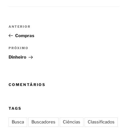
Navegação
Post
ANTERIOR
de
anterior
Compras
Post
Próximo
PRÓXIMO
post
Dinheiro
COMENTÁRIOS
TAGS
Busca
Buscadores
Ciências
Classificados