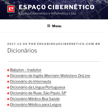
Pular
ESPAÇO CIBERNÉTICO
para
Espaço Cibernético e Informática Ltda.
o
conteúdo
Menu
PUBLICADO
2017-12-06
POR
EDSABINO@ECIBERNETICO.COM.BR
EM
Dicionários
e
Babylon – tradutor
e
Dicionário de Inglês Merriam-Websters OnLine
e
Dicionário do Internauta
e
Dicionário da Língua Portuguesa
e
Dicionário de Ruas, São Paulo, SP
e
Dicionário Médico Boa Saúde
e
Dicionário Médico para Leigos