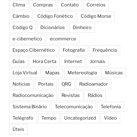
Clima
Compras
Contato
Correios
Câmbio
Código Fonético
Código Morse
Código Q
Dicionários
Dinheiro
e-cibernetico
ecommerce
Espaço Cibernético
Fotografia
Frequência
Guias
Hora Certa
Internet
Jornais
Loja Virtual
Mapas
Metereologia
Músicas
Noticias
Portais
QRG
Radioamador
Radiocomunicação
Revistas
Rádios
Sistema Binário
Telecomunicação
Telefonia
Telégrafo
Tempo
Uncategorized
Vídeo
Úteis