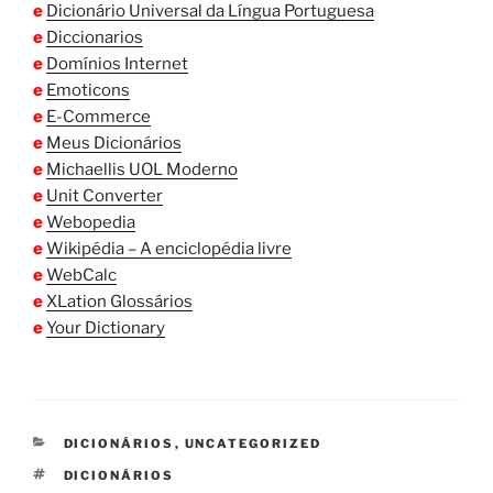
e
Dicionário Universal da Língua Portuguesa
e
Diccionarios
e
Domínios Internet
e
Emoticons
e
E-Commerce
e
Meus Dicionários
e
Michaellis UOL Moderno
e
Unit Converter
e
Webopedia
e
Wikipédia – A enciclopédia livre
e
WebCalc
e
XLation Glossários
e
Your Dictionary
CATEGORIAS
DICIONÁRIOS
,
UNCATEGORIZED
TAGS
DICIONÁRIOS