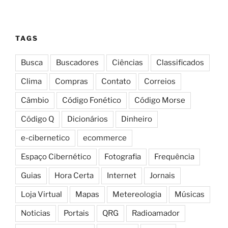
TAGS
Busca
Buscadores
Ciências
Classificados
Clima
Compras
Contato
Correios
Câmbio
Código Fonético
Código Morse
Código Q
Dicionários
Dinheiro
e-cibernetico
ecommerce
Espaço Cibernético
Fotografia
Frequência
Guias
Hora Certa
Internet
Jornais
Loja Virtual
Mapas
Metereologia
Músicas
Noticias
Portais
QRG
Radioamador