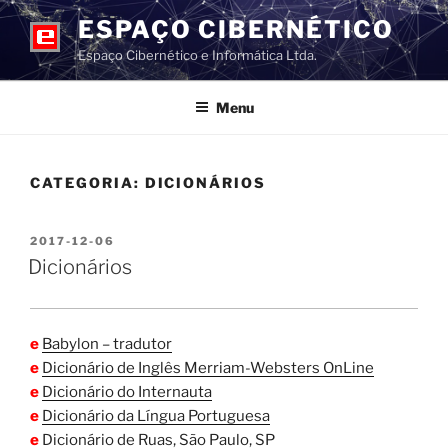
Pular
ESPAÇO CIBERNÉTICO
para
Espaço Cibernético e Informática Ltda.
o
conteúdo
Menu
CATEGORIA:
DICIONÁRIOS
PUBLICADO
2017-12-06
EM
Dicionários
e
Babylon – tradutor
e
Dicionário de Inglês Merriam-Websters OnLine
e
Dicionário do Internauta
e
Dicionário da Língua Portuguesa
e
Dicionário de Ruas, São Paulo, SP