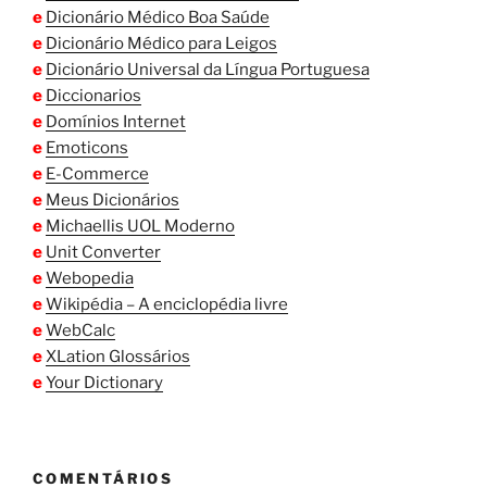
e
Dicionário Médico Boa Saúde
e
Dicionário Médico para Leigos
e
Dicionário Universal da Língua Portuguesa
e
Diccionarios
e
Domínios Internet
e
Emoticons
e
E-Commerce
e
Meus Dicionários
e
Michaellis UOL Moderno
e
Unit Converter
e
Webopedia
e
Wikipédia – A enciclopédia livre
e
WebCalc
e
XLation Glossários
e
Your Dictionary
COMENTÁRIOS