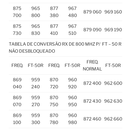
875
965
877
967
879 060
969 160
700
800
380
480
875
965
877
967
879 090
969 190
730
830
410
510
TABELA DE CONVERSÃO RX DE 800 MHZ P/ FT – 50 R
NÃO DESBLOQUEADO
FREQ.
FREQ.
FT-50R
FREQ.
FT-50R
FT-50R
NORMAL
869
959
870
960
872 400
962 600
040
240
720
920
869
959
870
960
872 430
962 630
070
270
750
950
869
959
870
960
872 460
962 660
100
300
780
980