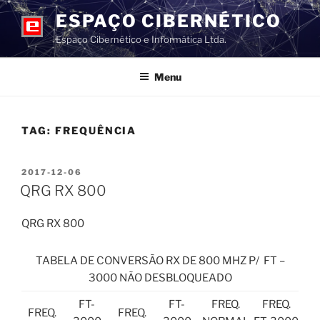
Pular
ESPAÇO CIBERNÉTICO
para
Espaço Cibernético e Informática Ltda.
o
conteúdo
Menu
TAG:
FREQUÊNCIA
PUBLICADO
2017-12-06
EM
QRG RX 800
QRG RX 800
TABELA DE CONVERSÃO RX DE 800 MHZ P/ FT –
3000 NÃO DESBLOQUEADO
FT-
FT-
FREQ.
FREQ.
FREQ.
FREQ.