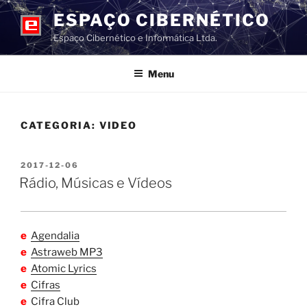
Pular
ESPAÇO CIBERNÉTICO
para
Espaço Cibernético e Informática Ltda.
o
conteúdo
Menu
CATEGORIA:
VIDEO
PUBLICADO
2017-12-06
EM
Rádio, Músicas e Vídeos
e
Agendalia
e
Astraweb MP3
e
Atomic Lyrics
e
Cifras
e
Cifra Club