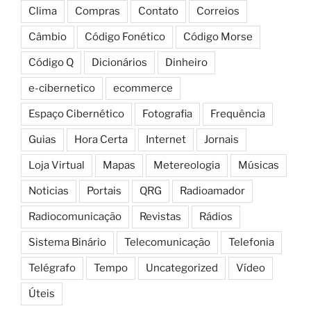
Clima
Compras
Contato
Correios
Câmbio
Código Fonético
Código Morse
Código Q
Dicionários
Dinheiro
e-cibernetico
ecommerce
Espaço Cibernético
Fotografia
Frequência
Guias
Hora Certa
Internet
Jornais
Loja Virtual
Mapas
Metereologia
Músicas
Noticias
Portais
QRG
Radioamador
Radiocomunicação
Revistas
Rádios
Sistema Binário
Telecomunicação
Telefonia
Telégrafo
Tempo
Uncategorized
Vídeo
Úteis